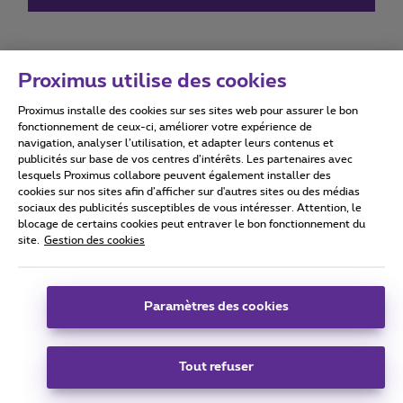
Proximus utilise des cookies
Proximus installe des cookies sur ses sites web pour assurer le bon
Conditions d'utilisation
Accessibility statement
fonctionnement de ceux-ci, améliorer votre expérience de
navigation, analyser l’utilisation, et adapter leurs contenus et
publicités sur base de vos centres d’intérêts. Les partenaires avec
lesquels Proximus collabore peuvent également installer des
cookies sur nos sites afin d’afficher sur d'autres sites ou des médias
sociaux des publicités susceptibles de vous intéresser. Attention, le
Tous droits réservés. ©
2026
Proximus
blocage de certains cookies peut entraver le bon fonctionnement du
site.
Gestion des cookies
Conditions générales, info consommateur
Liste des prix et tarifs
Accessibilité
Vie privée
Politique de gestion des cookies
Cookie manager
Coordonnées de l’entreprise
Paramètres des cookies
Ce site a été créé et est géré conformément au droit belge.
Boulevard du Roi Albert II 27 - B-1030 Bruxelles.
Tout refuser