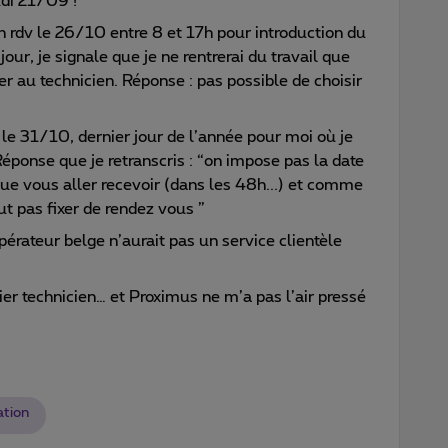
udi 21/09 !
ain rdv le 26/10 entre 8 et 17h pour introduction du
our, je signale que je ne rentrerai du travail que
ler au technicien. Réponse : pas possible de choisir
 le 31/10, dernier jour de l’année pour moi où je
Réponse que je retranscris : “on impose pas la date
 que vous aller recevoir (dans les 48h...) et comme
peut pas fixer de rendez vous ”
érateur belge n’aurait pas un service clientèle
ier technicien… et Proximus ne m’a pas l’air pressé
ation