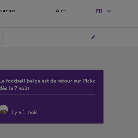
eaming
Aide
FR
Le football belge est de retour sur Pickx
dès le 7 août
il y a 1 mois