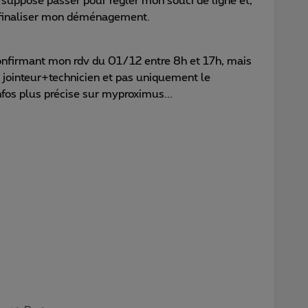
 supposé passer pour régler mon souci de ligne et,
r finaliser mon déménagement.
confirmant mon rdv du 01/12 entre 8h et 17h, mais
 jointeur+technicien et pas uniquement le
nfos plus précise sur myproximus...