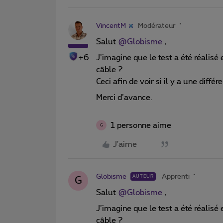
VincentM
Modérateur
Salut
@Globisme
,
+6
J’imagine que le test a été réalisé 
câble ?
Ceci afin de voir si il y a une diffé
Merci d’avance.
1 personne aime
G
J'aime
Globisme
Apprenti
AUTEUR
G
Salut
@Globisme
,
J’imagine que le test a été réalisé 
câble ?