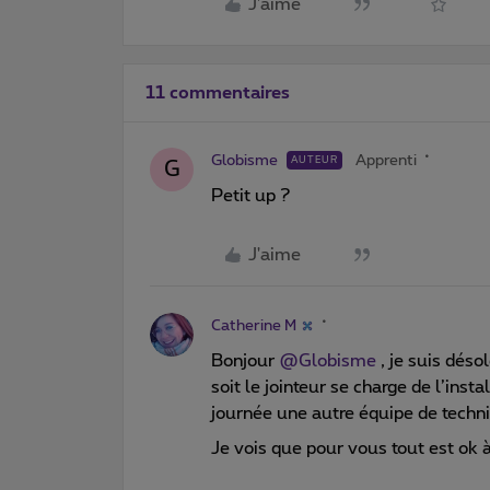
J'aime
11 commentaires
Globisme
Apprenti
AUTEUR
G
Petit up ?
J'aime
Catherine M
Bonjour
@Globisme
, je suis déso
soit le jointeur se charge de l’ins
journée une autre équipe de technic
Je vois que pour vous tout est ok