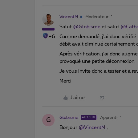
VincentM
Modérateur
Salut
@Globisme
et salut
@Cathe
+6
Comme demandé, j’ai donc vérifié
débit avait diminué certainement dû
Après vérification, j’ai donc aug
provoqué une petite déconnexion.
Je vous invite donc à tester et à re
Merci
J'aime
Globisme
Apprenti
AUTEUR
G
Bonjour
@VincentM
,