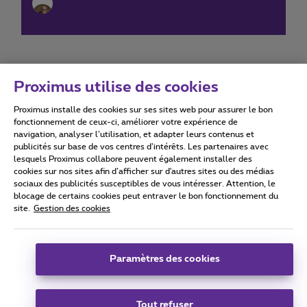
Proximus utilise des cookies
Proximus installe des cookies sur ses sites web pour assurer le bon
Conditions d'utilisation
Accessibility statement
fonctionnement de ceux-ci, améliorer votre expérience de
navigation, analyser l’utilisation, et adapter leurs contenus et
publicités sur base de vos centres d’intérêts. Les partenaires avec
lesquels Proximus collabore peuvent également installer des
cookies sur nos sites afin d’afficher sur d'autres sites ou des médias
sociaux des publicités susceptibles de vous intéresser. Attention, le
Tous droits réservés. ©
2026
Proximus
blocage de certains cookies peut entraver le bon fonctionnement du
site.
Gestion des cookies
Conditions générales, info consommateur
Liste des prix et tarifs
Accessibilité
Vie privée
Politique de gestion des cookies
Cookie manager
Coordonnées de l’entreprise
Paramètres des cookies
Ce site a été créé et est géré conformément au droit belge.
Boulevard du Roi Albert II 27 - B-1030 Bruxelles.
Tout refuser