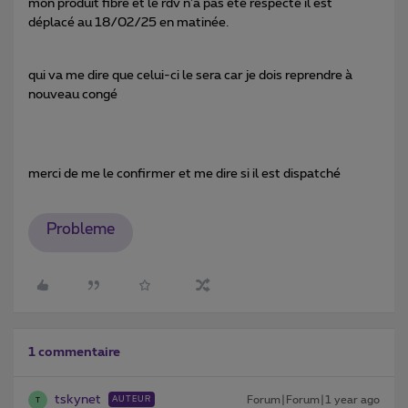
mon produit fibre et le rdv n’a pas été respecté il est
déplacé au 18/02/25 en matinée.
qui va me dire que celui-ci le sera car je dois reprendre à
nouveau congé
merci de me le confirmer et me dire si il est dispatché
Probleme
1 commentaire
tskynet
Forum|Forum|1 year ago
AUTEUR
T