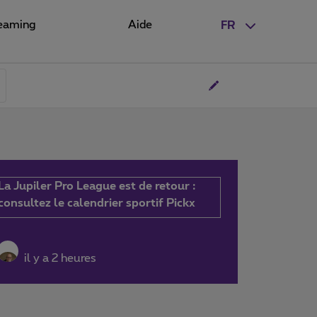
eaming
Aide
FR
La Jupiler Pro League est de retour :
consultez le calendrier sportif Pickx
il y a 2 heures