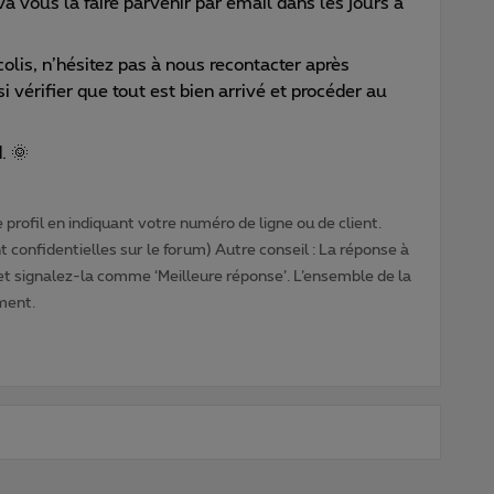
 vous la faire parvenir par email dans les jours à
olis, n’hésitez pas à nous recontacter après
 vérifier que tout est bien arrivé et procéder au
. 🌞
profil en indiquant votre numéro de ligne ou de client.
 confidentielles sur le forum) Autre conseil : La réponse à
 et signalez-la comme ‘Meilleure réponse’. L’ensemble de la
ment.