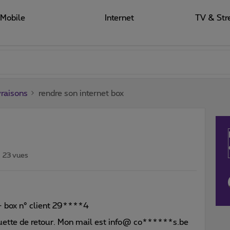
Mobile
Internet
TV & Str
raisons
rendre son internet box
23 vues
 - box n° client 29****4
quette de retour. Mon mail est info@ co******s.be