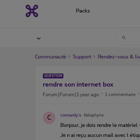
Packs
Communauté
Support
Rendez-vous & liv
QUESTION
rendre son internet box
Forum|Forum|1 year ago
1 commentaire
conrardy's
Néophyte
C
Bonjour, je dois rendre le matériel
Je n ai reçu aucun mail avec l éti