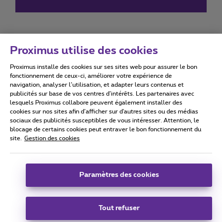
Proximus utilise des cookies
Proximus installe des cookies sur ses sites web pour assurer le bon
Conditions d'utilisation
Accessibility statement
fonctionnement de ceux-ci, améliorer votre expérience de
navigation, analyser l’utilisation, et adapter leurs contenus et
publicités sur base de vos centres d’intérêts. Les partenaires avec
lesquels Proximus collabore peuvent également installer des
cookies sur nos sites afin d’afficher sur d'autres sites ou des médias
sociaux des publicités susceptibles de vous intéresser. Attention, le
Tous droits réservés. ©
2026
Proximus
blocage de certains cookies peut entraver le bon fonctionnement du
site.
Gestion des cookies
Conditions générales, info consommateur
Liste des prix et tarifs
Accessibilité
Vie privée
Politique de gestion des cookies
Cookie manager
Coordonnées de l’entreprise
Paramètres des cookies
Ce site a été créé et est géré conformément au droit belge.
Boulevard du Roi Albert II 27 - B-1030 Bruxelles.
Tout refuser