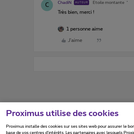
ChadiN
Etoile montante
AUTEUR
C
Très bien, merci !
1 personne aime
J'aime
Proximus utilise des cookies
Proximus installe des cookies sur ses sites web pour assurer le bon
base de vos centres d’intérêts. Les partenaires avec lesquels Prox