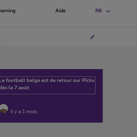
eaming
Aide
FR
Le football belge est de retour sur Pickx
dès le 7 août
il y a 1 mois