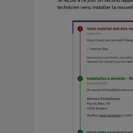
Je reçois à ce jour un second rappel
technicien venu installer la nouvell