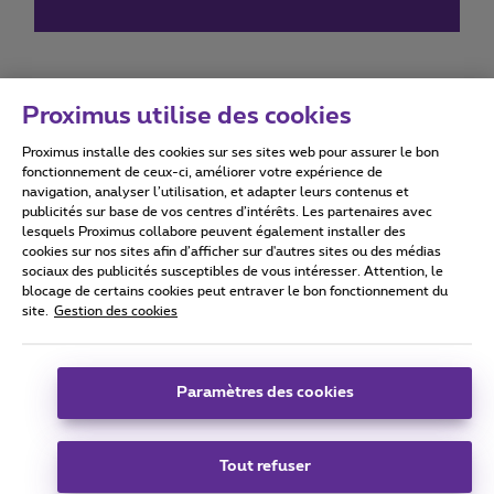
Proximus utilise des cookies
Proximus installe des cookies sur ses sites web pour assurer le bon
Conditions d'utilisation
Accessibility statement
fonctionnement de ceux-ci, améliorer votre expérience de
navigation, analyser l’utilisation, et adapter leurs contenus et
publicités sur base de vos centres d’intérêts. Les partenaires avec
lesquels Proximus collabore peuvent également installer des
cookies sur nos sites afin d’afficher sur d'autres sites ou des médias
sociaux des publicités susceptibles de vous intéresser. Attention, le
Tous droits réservés. ©
2026
Proximus
blocage de certains cookies peut entraver le bon fonctionnement du
site.
Gestion des cookies
Conditions générales, info consommateur
Liste des prix et tarifs
Accessibilité
Vie privée
Politique de gestion des cookies
Cookie manager
Coordonnées de l’entreprise
Paramètres des cookies
Ce site a été créé et est géré conformément au droit belge.
Boulevard du Roi Albert II 27 - B-1030 Bruxelles.
Tout refuser