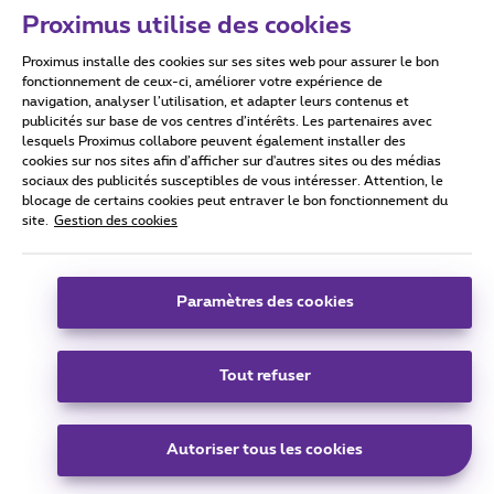
Proximus utilise des cookies
Proximus installe des cookies sur ses sites web pour assurer le bon
Conditions d'utilisation
Accessibility statement
fonctionnement de ceux-ci, améliorer votre expérience de
navigation, analyser l’utilisation, et adapter leurs contenus et
publicités sur base de vos centres d’intérêts. Les partenaires avec
lesquels Proximus collabore peuvent également installer des
cookies sur nos sites afin d’afficher sur d'autres sites ou des médias
sociaux des publicités susceptibles de vous intéresser. Attention, le
Tous droits réservés. ©
2026
Proximus
blocage de certains cookies peut entraver le bon fonctionnement du
site.
Gestion des cookies
Conditions générales, info consommateur
Liste des prix et tarifs
Accessibilité
Vie privée
Politique de gestion des cookies
Cookie manager
Coordonnées de l’entreprise
Paramètres des cookies
Ce site a été créé et est géré conformément au droit belge.
Boulevard du Roi Albert II 27 - B-1030 Bruxelles.
Tout refuser
Carrier & Wholesale Solutions
Autoriser tous les cookies
Proximus Group
|
Telindus
Jobs
|
Sitemap