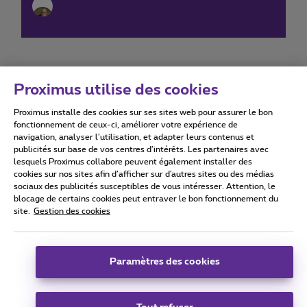
Proximus utilise des cookies
Proximus installe des cookies sur ses sites web pour assurer le bon
Conditions d'utilisation
Accessibility statement
fonctionnement de ceux-ci, améliorer votre expérience de
navigation, analyser l’utilisation, et adapter leurs contenus et
publicités sur base de vos centres d’intérêts. Les partenaires avec
lesquels Proximus collabore peuvent également installer des
cookies sur nos sites afin d’afficher sur d'autres sites ou des médias
sociaux des publicités susceptibles de vous intéresser. Attention, le
Tous droits réservés. ©
2026
Proximus
blocage de certains cookies peut entraver le bon fonctionnement du
site.
Gestion des cookies
Conditions générales, info consommateur
Liste des prix et tarifs
Accessibilité
Vie privée
Politique de gestion des cookies
Cookie manager
Coordonnées de l’entreprise
Paramètres des cookies
Ce site a été créé et est géré conformément au droit belge.
Boulevard du Roi Albert II 27 - B-1030 Bruxelles.