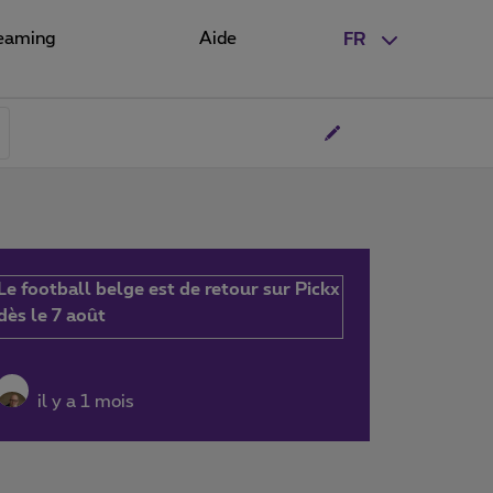
eaming
Aide
FR
Le football belge est de retour sur Pickx
dès le 7 août
il y a 1 mois