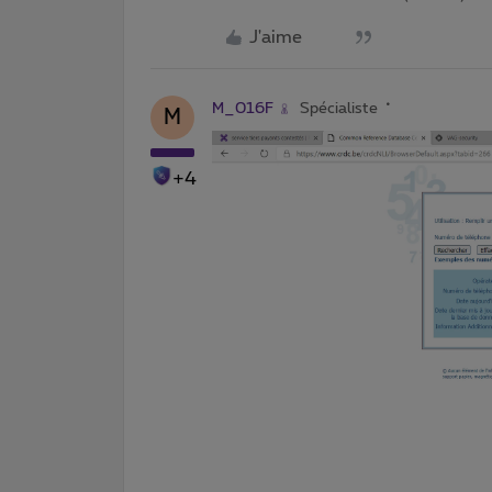
J'aime
M_016F
Spécialiste
M
+4