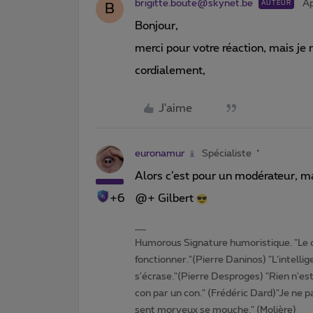
brigitte.boute@skynet.be
Ap
AUTEUR
B
Bonjour,
merci pour votre réaction, mais je 
cordialement,
J'aime
euronamur
Spécialiste
Alors c’est pour un modérateur, m
+6
@+ Gilbert
Humorous Signature humoristique. "Le 
fonctionner."(Pierre Daninos) "L'intelli
s'écrase."(Pierre Desproges) "Rien n'es
con par un con." (Frédéric Dard)"Je ne pa
sent morveux se mouche." (Molière)