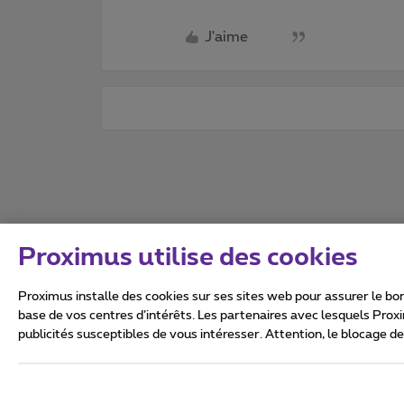
J'aime
Proximus utilise des cookies
Proximus installe des cookies sur ses sites web pour assurer le bon
base de vos centres d’intérêts. Les partenaires avec lesquels Prox
publicités susceptibles de vous intéresser. Attention, le blocage d
Tous droits réservés. ©
2026
Conditions générales, info 
Vie privée
Politique de ge
Ce site a été créé et est gér