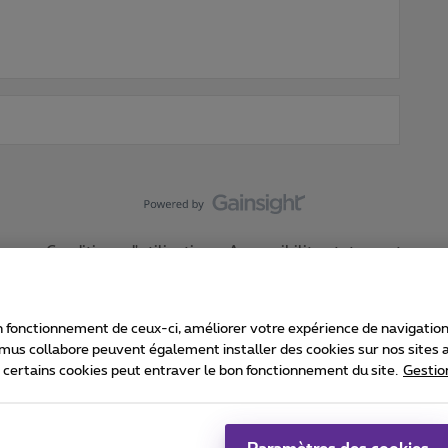
Conditions d'utilisation
Accessibility statement
 fonctionnement de ceux-ci, améliorer votre expérience de navigation, a
imus collabore peuvent également installer des cookies sur nos sites af
e certains cookies peut entraver le bon fonctionnement du site.
Gestio
Proximus
consommateur
Liste des prix et tarifs
Accessibilité
stion des cookies
Cookie manager
Coordonnées de l’entreprise
Ca
é conformément au droit belge.
Pr