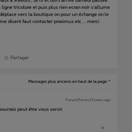
ux à 99euro , la tv et burn arrivé samedi passée
es ligne tricolore et puis plus rien ecran noir s'allume
me déplace vers la boutique on pour un échange on le
me disent faut contacter proximus etc.... merci
Partager
Messages plus anciens en haut de la page
Forum|Forum|3 years ago
pourrais peut être vous servir.