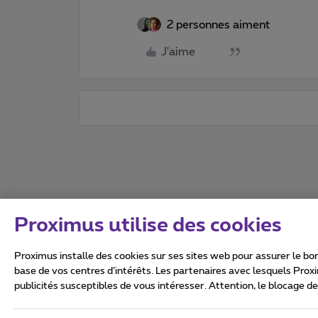
2 personnes aiment
J'aime
Proximus utilise des cookies
Proximus installe des cookies sur ses sites web pour assurer le bon
base de vos centres d’intérêts. Les partenaires avec lesquels Prox
publicités susceptibles de vous intéresser. Attention, le blocage d
Tous droits réservés. ©
2026
Conditions générales, info 