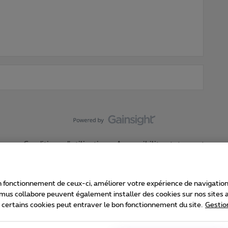
Conditions d'utilisation
Accessibility statement
 fonctionnement de ceux-ci, améliorer votre expérience de navigation, a
imus collabore peuvent également installer des cookies sur nos sites af
e certains cookies peut entraver le bon fonctionnement du site.
Gestio
Proximus
consommateur
Liste des prix et tarifs
Accessibilité