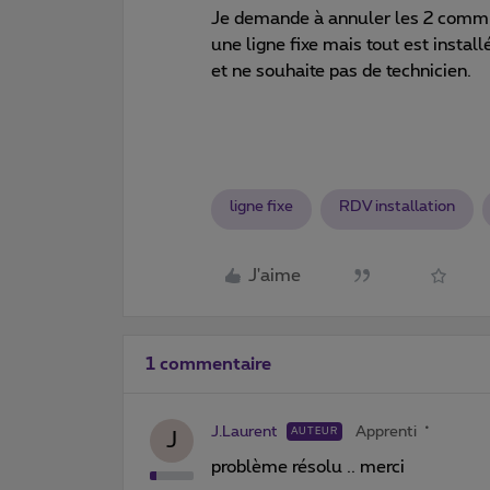
Je demande à annuler les 2 commma
une ligne fixe mais tout est inst
et ne souhaite pas de technicien.
ligne fixe
RDV installation
J'aime
1 commentaire
J.Laurent
Apprenti
AUTEUR
J
problème résolu .. merci