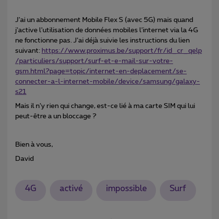
J’ai un abbonnement Mobile Flex S (avec 5G) mais quand
j’active l’utilisation de données mobiles l’internet via la 4G
ne fonctionne pas. J’ai déjà suivie les instructions du lien
suivant:
https://www.proximus.be/support/fr/id_cr_qelp
/particuliers/support/surf-et-e-mail-sur-votre-
gsm.html?page=topic/internet-en-deplacement/se-
connecter-a-l-internet-mobile/device/samsung/galaxy-
s21
Mais il n’y rien qui change, est-ce lié à ma carte SIM qui lui
peut-être a un bloccage ?
Bien à vous,
David
4G
activé
impossible
Surf