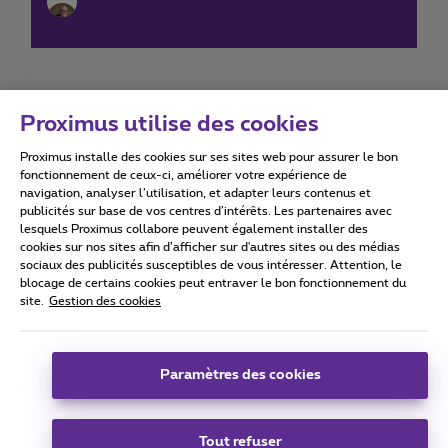
Proximus utilise des cookies
Proximus installe des cookies sur ses sites web pour assurer le bon
Conditions d'utilisation
Accessibility statement
fonctionnement de ceux-ci, améliorer votre expérience de
navigation, analyser l’utilisation, et adapter leurs contenus et
publicités sur base de vos centres d’intérêts. Les partenaires avec
lesquels Proximus collabore peuvent également installer des
cookies sur nos sites afin d’afficher sur d'autres sites ou des médias
sociaux des publicités susceptibles de vous intéresser. Attention, le
Tous droits réservés. ©
2026
Proximus
blocage de certains cookies peut entraver le bon fonctionnement du
site.
Gestion des cookies
Conditions générales, info consommateur
Liste des prix et tarifs
Accessibilité
Vie privée
Politique de gestion des cookies
Cookie manager
Coordonnées de l’entreprise
Paramètres des cookies
Ce site a été créé et est géré conformément au droit belge.
Boulevard du Roi Albert II 27 - B-1030 Bruxelles.
Tout refuser