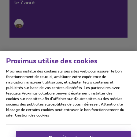
le 7 août
Proximus utilise des cookies
Proximus installe des cookies sur ses sites web pour assurer le bon
Conditions d'utilisation
Accessibility statement
fonctionnement de ceux-ci, améliorer votre expérience de
navigation, analyser l’utilisation, et adapter leurs contenus et
publicités sur base de vos centres d’intérêts. Les partenaires avec
lesquels Proximus collabore peuvent également installer des
cookies sur nos sites afin d’afficher sur d'autres sites ou des médias
sociaux des publicités susceptibles de vous intéresser. Attention, le
Tous droits réservés. ©
2026
Proximus
blocage de certains cookies peut entraver le bon fonctionnement du
site.
Gestion des cookies
Conditions générales, info consommateur
Liste des prix et tarifs
Accessibilité
Vie privée
Politique de gestion des cookies
Cookie manager
Coordonnées de l’entreprise