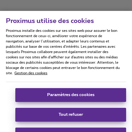
Proximus utilise des cookies
Proximus installe des cookies sur ses sites web pour assurer le bon
Conditions d'utilisation
Accessibility statement
fonctionnement de ceux-ci, améliorer votre expérience de
navigation, analyser l’utilisation, et adapter leurs contenus et
publicités sur base de vos centres d’intérêts. Les partenaires avec
lesquels Proximus collabore peuvent également installer des
cookies sur nos sites afin d’afficher sur d'autres sites ou des médias
sociaux des publicités susceptibles de vous intéresser. Attention, le
Tous droits réservés. ©
2026
Proximus
blocage de certains cookies peut entraver le bon fonctionnement du
site.
Gestion des cookies
Conditions générales, info consommateur
Liste des prix et tarifs
Accessibilité
Vie privée
Politique de gestion des cookies
Cookie manager
Coordonnées de l’entreprise
Paramètres des cookies
Ce site a été créé et est géré conformément au droit belge.
Boulevard du Roi Albert II 27 - B-1030 Bruxelles.
Tout refuser
Carrier & Wholesale Solutions