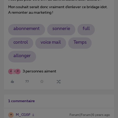
Mon souhait serait donc vraiment d’enlever ce bridage idot.
A remonter au marketing !
abonnement
sonnerie
full
control
voice mail
Temps
allonger
3 personnes aiment
A
J
P
1 commentaire
M_016F
Forum|Forum|6 years ago
M