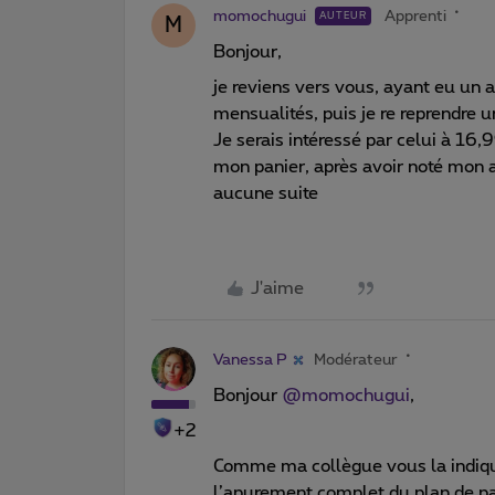
momochugui
Apprenti
AUTEUR
M
Bonjour,
je reviens vers vous, ayant eu un 
mensualités, puis je re reprendr
Je serais intéressé par celui à 16
mon panier, après avoir noté mon ad
aucune suite
J'aime
Vanessa P
Modérateur
Bonjour ​
@momochugui
,
+2
Comme ma collègue vous la indiqu
l’apurement complet du plan de pa