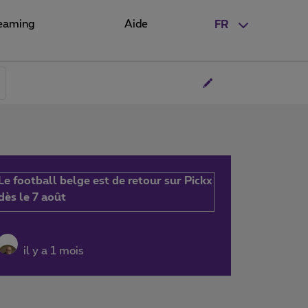
eaming
Aide
FR
Le football belge est de retour sur Pickx
dès le 7 août
il y a 1 mois