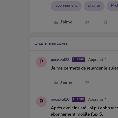
abonnement
plainte
Pro
J'aime
3 commentaires
puce.val28
Apprenti
AUTEUR
P
Je me permets de relancer le sujet
J'aime
puce.val28
Apprenti
AUTEUR
P
Après avoir insisté j’ai pu enfin r
abonnement mobile flex S.