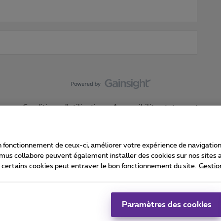
Conditions d'utilisation
Accessibility statement
 fonctionnement de ceux-ci, améliorer votre expérience de navigation, a
imus collabore peuvent également installer des cookies sur nos sites af
e certains cookies peut entraver le bon fonctionnement du site.
Gestio
Proximus
consommateur
Liste des prix et tarifs
Accessibilité
stion des cookies
Cookie manager
Coordonnées de l’entreprise
Ca
é conformément au droit belge.
Pr
Paramètres des cookies
 - B-1030 Bruxelles.
Jo