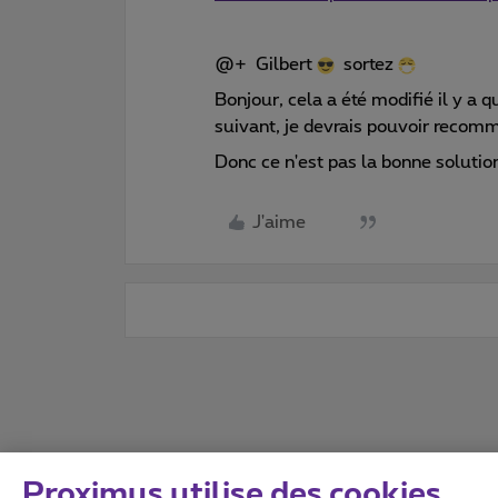
@+ Gilbert
sortez
Bonjour, cela a été modifié il y a
suivant, je devrais pouvoir recom
Donc ce n'est pas la bonne soluti
J'aime
Proximus utilise des cookies