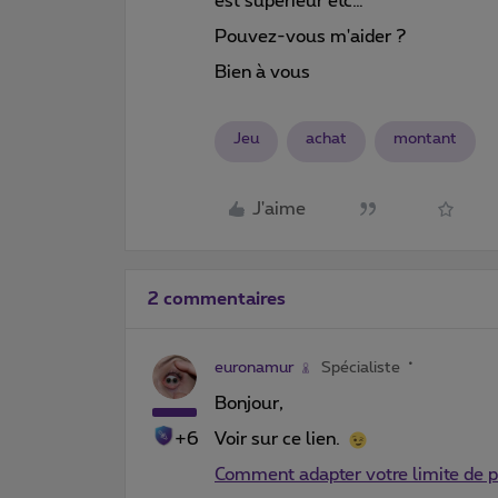
est supérieur etc…
Pouvez-vous m'aider ?
Bien à vous
Jeu
achat
montant
J'aime
2 commentaires
euronamur
Spécialiste
Bonjour,
+6
Voir sur ce lien.
Comment adapter votre limite de 