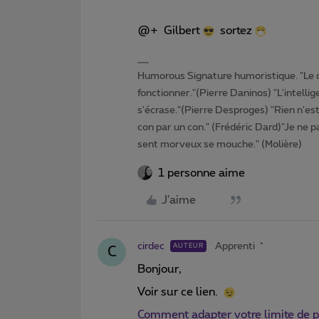
@+ Gilbert
sortez
Humorous Signature humoristique. "Le 
fonctionner."(Pierre Daninos) "L'intelli
s'écrase."(Pierre Desproges) "Rien n'es
con par un con." (Frédéric Dard)"Je ne pa
sent morveux se mouche." (Molière)
1 personne aime
J'aime
cirdec
Apprenti
AUTEUR
C
Bonjour,
Voir sur ce lien.
Comment adapter votre limite de 