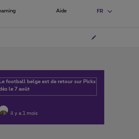
eaming
Aide
FR
Le football belge est de retour sur Pickx
dès le 7 août
il y a 1 mois