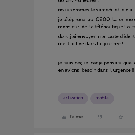
les 24/48heures .
nous sommes le samedi et je n ai to
je téléphone au 0800 la on me dit
monsieur de la téléboutique l a f
donc j ai envoyer ma carte d iden
me l active dans la journée !
je suis déçue car je pensais que ç
en avions besoin dans l urgence !!
activation
mobile
J'aime