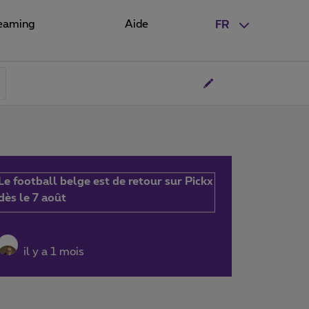
eaming
Aide
FR
Le football belge est de retour sur Pickx
dès le 7 août
il y a 1 mois