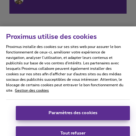
Proximus utilise des cookies
Proximus installe des cookies sur ses sites web pour assurer le bon
Conditions d'utilisation
Accessibility statement
fonctionnement de ceux-ci, améliorer votre expérience de
navigation, analyser l’utilisation, et adapter leurs contenus et
publicités sur base de vos centres d’intérêts. Les partenaires avec
lesquels Proximus collabore peuvent également installer des
cookies sur nos sites afin d’afficher sur d'autres sites ou des médias
sociaux des publicités susceptibles de vous intéresser. Attention, le
Tous droits réservés. ©
2026
Proximus
blocage de certains cookies peut entraver le bon fonctionnement du
site.
Gestion des cookies
Conditions générales, info consommateur
Liste des prix et tarifs
Accessibilité
Vie privée
Politique de gestion des cookies
Cookie manager
Coordonnées de l’entreprise
Paramètres des cookies
Ce site a été créé et est géré conformément au droit belge.
Boulevard du Roi Albert II 27 - B-1030 Bruxelles.
Tout refuser