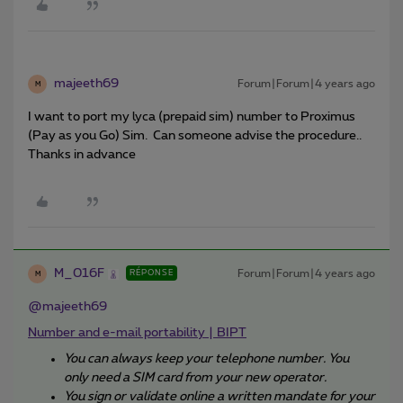
majeeth69
Forum|Forum|4 years ago
M
I want to port my lyca (prepaid sim) number to Proximus
(Pay as you Go) Sim. Can someone advise the procedure..
Thanks in advance
M_016F
Forum|Forum|4 years ago
RÉPONSE
M
@majeeth69
Number and e-mail portability | BIPT
You can always keep your telephone number. You
only need a SIM card from your new operator.
You sign or validate online a written mandate for your