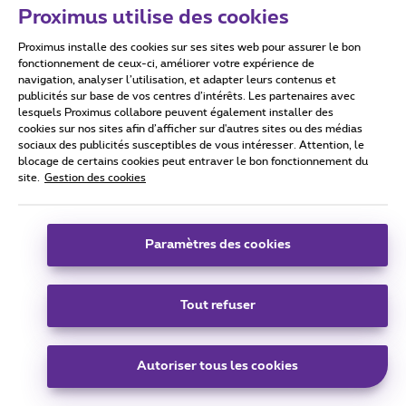
Proximus utilise des cookies
You do need to provide your phone number en SIMcard
number (13 digits) and if you are not an actual Proximus
Proximus installe des cookies sur ses sites web pour assurer le bon
customer most probably also your e-id; this private
fonctionnement de ceux-ci, améliorer votre expérience de
information shoudl of course not be put on this public forum
navigation, analyser l’utilisation, et adapter leurs contenus et
(phone nr & SIM nr eventually can be provided to Proximus
publicités sur base de vos centres d’intérêts. Les partenaires avec
lesquels Proximus collabore peuvent également installer des
via a free field e.g. ticket in your forum login profile)
cookies sur nos sites afin d’afficher sur d'autres sites ou des médias
sociaux des publicités susceptibles de vous intéresser. Attention, le
blocage de certains cookies peut entraver le bon fonctionnement du
Conseil 1:Indiquez dans votre forum login profile votre n°
site.
Gestion des cookies
client et n° tél (utilisez un champ libre p.ex. ticket pour toute
info spécifique/privé au problème), info uniquement visible
par les collaborateurs Proximus // Conseil 2: Consultez les
Paramètres des cookies
FAQ
https://www.proximus.be/support/fr/id_zwpr_support/
particuliers/support.html
Tout refuser
2 personnes aiment
Autoriser tous les cookies