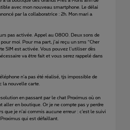
e à la boutique des Grands Prés à Mons afin de
atible avec mon nouveau smartphone. Le délai
nnoncé par la collaboratrice : 2h. Mon mari a
ours pas activée. Appel au 0800. Deux sons de
 pour moi. Pour ma part, j’ai reçu un sms “Cher
te SIM est activée. Vous pouvez l’utiliser dès
écessaire va être fait et vous serez rappelé dans
téléphone n’a pas été réalisé, tjs impossible de
 la nouvelle carte.
ésolution en passant par le chat Proximus où on
t aller en boutique. Or je ne compte pas y perdre
 que je n’ai commis aucune erreur : c’est le suivi
Proximus qui est défaillant.