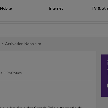
Mobile
Internet
TV & Str
Activation Nano sim
es
240 vues