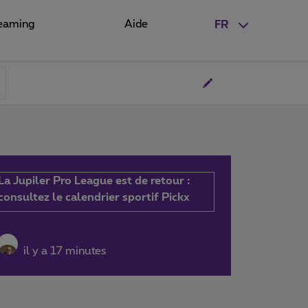
eaming
Aide
FR
La Jupiler Pro League est de retour :
consultez le calendrier sportif Pickx
il y a 17 minutes