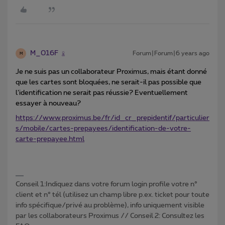
M_016F
Forum|Forum|6 years ago
M
Je ne suis pas un collaborateur Proximus, mais étant donné
que les cartes sont bloquées, ne serait-il pas possible que
l’identification ne serait pas réussie? Eventuellement
essayer à nouveau?
https://www.proximus.be/fr/id_cr_prepidentif/particulier
s/mobile/cartes-prepayees/identification-de-votre-
carte-prepayee.html
Conseil 1:Indiquez dans votre forum login profile votre n°
client et n° tél (utilisez un champ libre p.ex. ticket pour toute
info spécifique/privé au problème), info uniquement visible
par les collaborateurs Proximus // Conseil 2: Consultez les