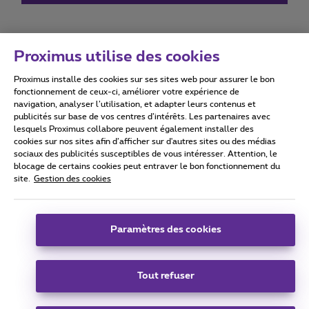
Proximus utilise des cookies
Proximus installe des cookies sur ses sites web pour assurer le bon
Conditions d'utilisation
Accessibility statement
fonctionnement de ceux-ci, améliorer votre expérience de
navigation, analyser l’utilisation, et adapter leurs contenus et
publicités sur base de vos centres d’intérêts. Les partenaires avec
lesquels Proximus collabore peuvent également installer des
cookies sur nos sites afin d’afficher sur d'autres sites ou des médias
sociaux des publicités susceptibles de vous intéresser. Attention, le
Tous droits réservés. ©
2026
Proximus
blocage de certains cookies peut entraver le bon fonctionnement du
site.
Gestion des cookies
Conditions générales, info consommateur
Liste des prix et tarifs
Accessibilité
Vie privée
Politique de gestion des cookies
Cookie manager
Coordonnées de l’entreprise
Paramètres des cookies
Ce site a été créé et est géré conformément au droit belge.
Boulevard du Roi Albert II 27 - B-1030 Bruxelles.
Tout refuser
Carrier & Wholesale Solutions