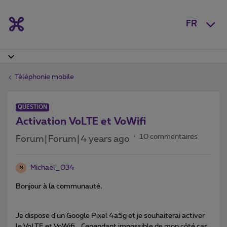
FR
Téléphonie mobile
QUESTION
Activation VoLTE et VoWifi
10 commentaires
Forum|Forum|4 years ago
Michaël_034
M
Bonjour à la communauté,
Je dispose d'un Google Pixel 4a5g et je souhaiterai activer
le VoLTE et VoWifi... Cependant impossible de mon côté car