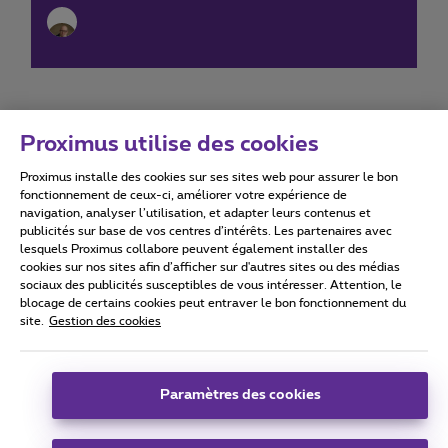
Proximus utilise des cookies
Proximus installe des cookies sur ses sites web pour assurer le bon
Conditions d'utilisation
Accessibility statement
fonctionnement de ceux-ci, améliorer votre expérience de
navigation, analyser l’utilisation, et adapter leurs contenus et
publicités sur base de vos centres d’intérêts. Les partenaires avec
lesquels Proximus collabore peuvent également installer des
cookies sur nos sites afin d’afficher sur d'autres sites ou des médias
sociaux des publicités susceptibles de vous intéresser. Attention, le
Tous droits réservés. ©
2026
Proximus
blocage de certains cookies peut entraver le bon fonctionnement du
site.
Gestion des cookies
Conditions générales, info consommateur
Liste des prix et tarifs
Accessibilité
Vie privée
Politique de gestion des cookies
Cookie manager
Coordonnées de l’entreprise
Paramètres des cookies
Ce site a été créé et est géré conformément au droit belge.
Boulevard du Roi Albert II 27 - B-1030 Bruxelles.