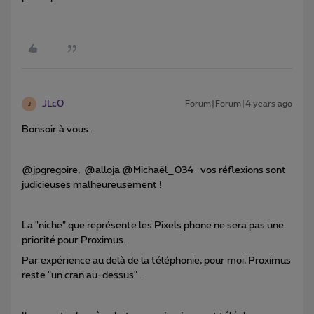
JLc0
Forum|Forum|4 years ago
J
Bonsoir à vous .
@jpgregoire, @alloja @Michaël_034 vos réflexions sont
judicieuses malheureusement !
La "niche" que représente les Pixels phone ne sera pas une
priorité pour Proximus.
Par expérience au delà de la téléphonie, pour moi, Proximus
reste "un cran au-dessus" .