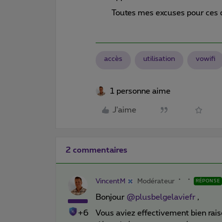
Toutes mes excuses pour ces
accès
utilisation
vowifi
1 personne aime
J'aime
2 commentaires
VincentM
Modérateur
RÉPONSE
Bonjour
@plusbelgelaviefr
,
+6
Vous aviez effectivement bien raiso