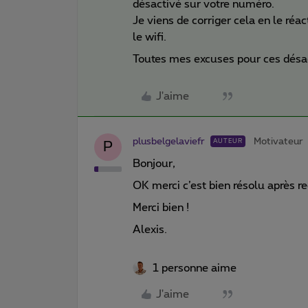
désactivé sur votre numéro.
Je viens de corriger cela en le réac
le wifi.
Toutes mes excuses pour ces dés
J'aime
plusbelgelaviefr
Motivateur
AUTEUR
P
Bonjour,
OK merci c’est bien résolu après
Merci bien !
Alexis.
1 personne aime
J'aime