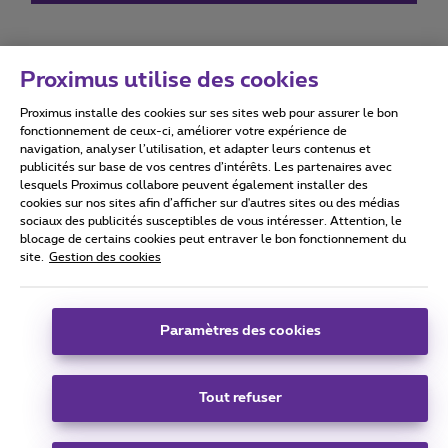
Proximus utilise des cookies
Proximus installe des cookies sur ses sites web pour assurer le bon
Conditions d'utilisation
Accessibility statement
fonctionnement de ceux-ci, améliorer votre expérience de
navigation, analyser l’utilisation, et adapter leurs contenus et
publicités sur base de vos centres d’intérêts. Les partenaires avec
lesquels Proximus collabore peuvent également installer des
cookies sur nos sites afin d’afficher sur d'autres sites ou des médias
sociaux des publicités susceptibles de vous intéresser. Attention, le
Tous droits réservés. ©
2026
Proximus
blocage de certains cookies peut entraver le bon fonctionnement du
site.
Gestion des cookies
Conditions générales, info consommateur
Liste des prix et tarifs
Accessibilité
Vie privée
Politique de gestion des cookies
Cookie manager
Coordonnées de l’entreprise
Paramètres des cookies
Ce site a été créé et est géré conformément au droit belge.
Boulevard du Roi Albert II 27 - B-1030 Bruxelles.
Tout refuser
Carrier & Wholesale Solutions