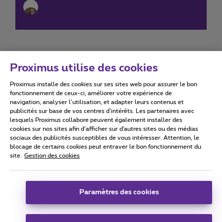
Proximus utilise des cookies
Proximus installe des cookies sur ses sites web pour assurer le bon
Conditions d'utilisation
Accessibility statement
fonctionnement de ceux-ci, améliorer votre expérience de
navigation, analyser l’utilisation, et adapter leurs contenus et
publicités sur base de vos centres d’intérêts. Les partenaires avec
lesquels Proximus collabore peuvent également installer des
cookies sur nos sites afin d’afficher sur d'autres sites ou des médias
sociaux des publicités susceptibles de vous intéresser. Attention, le
Tous droits réservés. ©
2026
Proximus
blocage de certains cookies peut entraver le bon fonctionnement du
site.
Gestion des cookies
Conditions générales, info consommateur
Liste des prix et tarifs
Accessibilité
Vie privée
Politique de gestion des cookies
Cookie manager
Coordonnées de l’entreprise
Paramètres des cookies
Ce site a été créé et est géré conformément au droit belge.
Boulevard du Roi Albert II 27 - B-1030 Bruxelles.