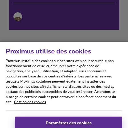
Proximus utilise des cookies
Proximus installe des cookies sur ses sites web pour assurer le bon
Conditions d'utilisation
Accessibility statement
fonctionnement de ceux-ci, améliorer votre expérience de
navigation, analyser l’utilisation, et adapter leurs contenus et
publicités sur base de vos centres d’intérêts. Les partenaires avec
lesquels Proximus collabore peuvent également installer des
cookies sur nos sites afin d’afficher sur d'autres sites ou des médias
sociaux des publicités susceptibles de vous intéresser. Attention, le
Tous droits réservés. ©
2026
Proximus
blocage de certains cookies peut entraver le bon fonctionnement du
site.
Gestion des cookies
Conditions générales, info consommateur
Liste des prix et tarifs
Accessibilité
Vie privée
Politique de gestion des cookies
Cookie manager
Coordonnées de l’entreprise
Paramètres des cookies
Ce site a été créé et est géré conformément au droit belge.