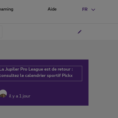
eaming
Aide
FR
La Jupiler Pro League est de retour :
consultez le calendrier sportif Pickx
il y a 1 jour