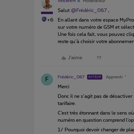
VincentM
Modérateur
Salut
@Frédéric_067
,
+6
En allant dans votre espace MyPr
sur votre numéro de GSM et sélec
Une fois cela fait, vous pouvez cliq
reste qu’à choisir votre abonneme
J'aime
Frédéric_067
Apprenti
AUTEUR
F
Merci
Donc il ne s’agit pas de désactiver 
tarifaire.
C’est très étonnant dans le sens o
numéro en question comprend l’opti
1/ Pourquoi devoir changer de plan 