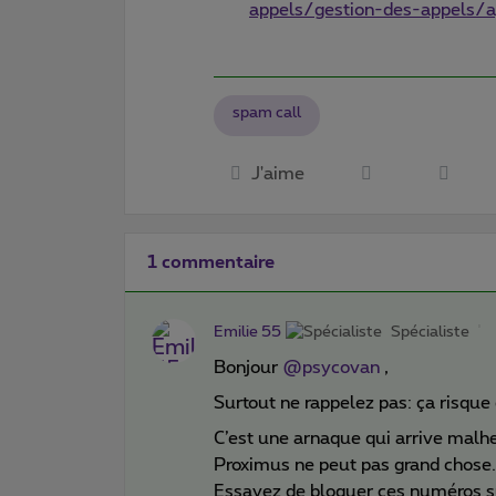
appels/gestion-des-appels/a
spam call
J'aime
1 commentaire
Emilie 55
Spécialiste
Bonjour
@psycovan
,
Surtout ne rappelez pas: ça risque
C’est une arnaque qui arrive mal
Proximus ne peut pas grand chose.
Essayez de bloquer ces numéros sur