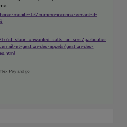
ème:
ephonie-mobile-13/numero-inconnu-venant-d-
09
:
/fr/id_sfaqr_unwanted_calls_or_sms/particulier
cemail-et-gestion-des-appels/gestion-des-
es.html
 flex, Pay and go.