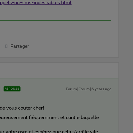
ppels-ou-sms-indesirables.html
Partager
Forum|Forum|6 years ago
RÉPONSE
 de vous couter cher!
heureusement fréquemment et contre laquelle
 votre gsm et espèrez que cela s’arrête vite.