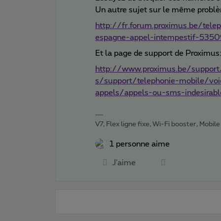
Un autre sujet sur le même probl
http://fr.forum.proximus.be/tel
espagne-appel-intempestif-535
Et la page de support de Proximus
http://www.proximus.be/support
s/support/telephonie-mobile/voi
appels/appels-ou-sms-indesirabl
V7, Flex ligne fixe, Wi-Fi booster, Mobile
1 personne aime
J'aime