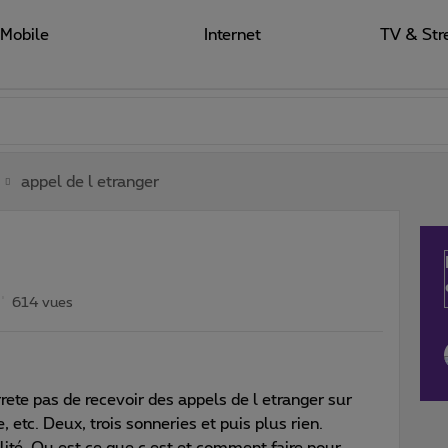
Mobile
Internet
TV & Str
appel de l etranger
614 vues
rete pas de recevoir des appels de l etranger sur
 etc. Deux, trois sonneries et puis plus rien.
lité. Qu est ce que c est et comment faire pour