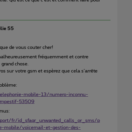
lie 55
sque de vous couter cher!
 malheureusement fréquemment et contre
 grand chose.
s sur votre gsm et espèrez que cela s’arrête
roblème:
/telephonie-mobile-13/numero-inconnu-
empestif-53509
imus:
port/fr/id_sfaqr_unwanted_calls_or_sms/p
ie-mobile/voicemail-et-gestion-des-