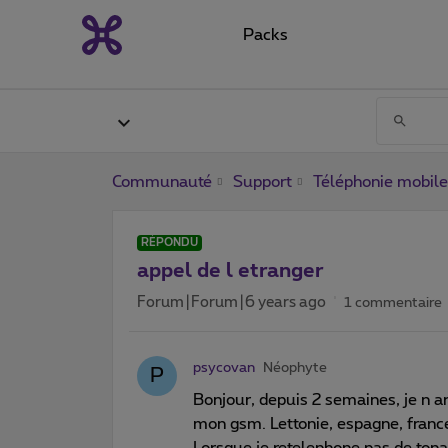
Packs
Communauté
Support
Téléphonie mobile
RÉPONDU
appel de l etranger
Forum|Forum|6 years ago
1 commentaire
psycovan
Néophyte
P
Bonjour, depuis 2 semaines, je n ar
mon gsm. Lettonie, espagne, france,
Lorsque je retelephone pas de tona