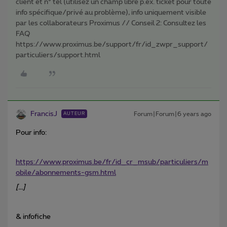
client et n° tél (utilisez un champ libre p.ex. ticket pour toute
info spécifique/privé au problème), info uniquement visible
par les collaborateurs Proximus // Conseil 2: Consultez les
FAQ
https://www.proximus.be/support/fr/id_zwpr_support/
particuliers/support.html
FrancisJ
Forum|Forum|6 years ago
AUTEUR
Pour info:
https://www.proximus.be/fr/id_cr_msub/particuliers/m
obile/abonnements-gsm.html
[...]
& infofiche