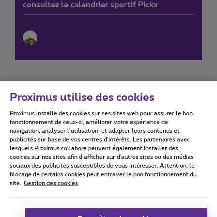
consultez le calendrier sportif Pickx
Proximus utilise des cookies
Proximus installe des cookies sur ses sites web pour assurer le bon
Conditions d'utilisation
Accessibility statement
fonctionnement de ceux-ci, améliorer votre expérience de
navigation, analyser l’utilisation, et adapter leurs contenus et
publicités sur base de vos centres d’intérêts. Les partenaires avec
lesquels Proximus collabore peuvent également installer des
cookies sur nos sites afin d’afficher sur d'autres sites ou des médias
sociaux des publicités susceptibles de vous intéresser. Attention, le
Tous droits réservés. ©
2026
Proximus
blocage de certains cookies peut entraver le bon fonctionnement du
site.
Gestion des cookies
Conditions générales, info consommateur
Liste des prix et tarifs
Accessibilité
Vie privée
Politique de gestion des cookies
Cookie manager
Coordonnées de l’entreprise