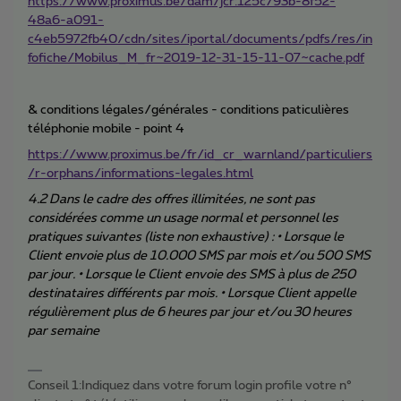
https://www.proximus.be/dam/jcr:125c793b-8f52-
48a6-a091-
c4eb5972fb40/cdn/sites/iportal/documents/pdfs/res/in
fofiche/Mobilus_M_fr~2019-12-31-15-11-07~cache.pdf
& conditions légales/générales - conditions paticulières
téléphonie mobile - point 4
https://www.proximus.be/fr/id_cr_warnland/particuliers
/r-orphans/informations-legales.html
4.2 Dans le cadre des offres illimitées, ne sont pas
considérées comme un usage normal et personnel les
pratiques suivantes (liste non exhaustive) : • Lorsque le
Client envoie plus de 10.000 SMS par mois et/ou 500 SMS
par jour. • Lorsque le Client envoie des SMS à plus de 250
destinataires différents par mois. • Lorsque Client appelle
régulièrement plus de 6 heures par jour et/ou 30 heures
par semaine
Conseil 1:Indiquez dans votre forum login profile votre n°