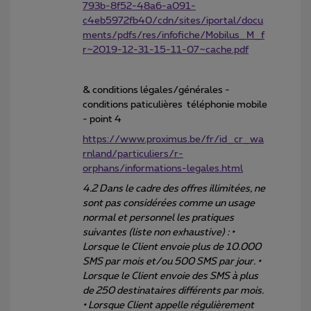
793b-8f52-48a6-a091-
c4eb5972fb40/cdn/sites/iportal/docu
ments/pdfs/res/infofiche/Mobilus_M_f
r~2019-12-31-15-11-07~cache.pdf
& conditions légales/générales -
conditions paticulières téléphonie mobile
- point 4
https://www.proximus.be/fr/id_cr_wa
rnland/particuliers/r-
orphans/informations-legales.html
4.2 Dans le cadre des offres illimitées, ne
sont pas considérées comme un usage
normal et personnel les pratiques
suivantes (liste non exhaustive) : •
Lorsque le Client envoie plus de 10.000
SMS par mois et/ou 500 SMS par jour. •
Lorsque le Client envoie des SMS à plus
de 250 destinataires différents par mois.
• Lorsque Client appelle régulièrement