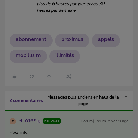
plus de 6 heures par jour et/ou 30
heures par semaine
abonnement
proximus
appels
mobilus m
illimités
Messages plus anciens en haut de la
2 commentaires
page
M_016F
Forum|Forum|6 years ago
RÉPONSE
M
Pour info: