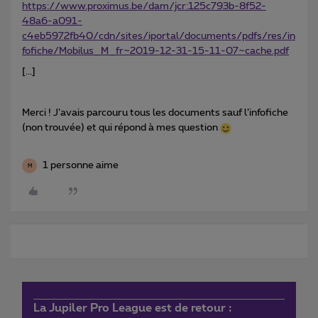
https://www.proximus.be/dam/jcr:125c793b-8f52-
48a6-a091-
c4eb5972fb40/cdn/sites/iportal/documents/pdfs/res/in
fofiche/Mobilus_M_fr~2019-12-31-15-11-07~cache.pdf
[...]
Merci ! J’avais parcouru tous les documents sauf l’infofiche
(non trouvée) et qui répond à mes question
1 personne aime
M
La Jupiler Pro League est de retour :