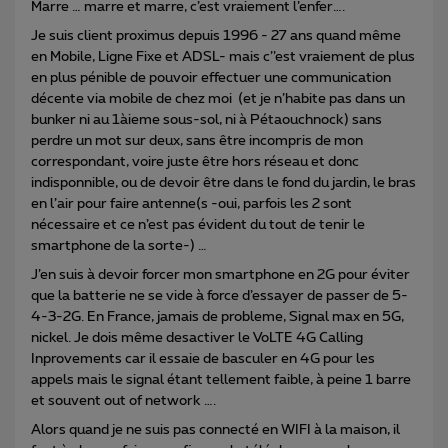
Marre … marre et marre, c’est vraiement l’enfer….
Je suis client proximus depuis 1996 - 27 ans quand même
en Mobile, Ligne Fixe et ADSL- mais c’’est vraiement de plus
en plus pénible de pouvoir effectuer une communication
décente via mobile de chez moi (et je n’habite pas dans un
bunker ni au 1àieme sous-sol, ni à Pétaouchnock) sans
perdre un mot sur deux, sans être incompris de mon
correspondant, voire juste être hors réseau et donc
indisponnible, ou de devoir être dans le fond du jardin, le bras
en l’air pour faire antenne(s -oui, parfois les 2 sont
nécessaire et ce n’est pas évident du tout de tenir le
smartphone de la sorte-) …
J’en suis à devoir forcer mon smartphone en 2G pour éviter
que la batterie ne se vide à force d’essayer de passer de 5-
4-3-2G. En France, jamais de probleme, Signal max en 5G,
nickel. Je dois même desactiver le VoLTE 4G Calling
Inprovements car il essaie de basculer en 4G pour les
appels mais le signal étant tellement faible, à peine 1 barre
et souvent out of network ….
Alors quand je ne suis pas connecté en WIFI à la maison, il