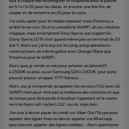
faut à chaque fois reconfigurer le téléphone pour le passer
en 5/4/3/2G pour les datas et ensuite, une fois fini, de
couper et de remettre en 2G pour le voice ...
J’ai voulu opter pour le mobile repeater mais Proximus a
arrêté le service. On m’a conseillé le VoWIFI, ah oui, solution
magique, mais smartphone Sony Xperia pas supportés.
(Sony Xperia 10 III n’est quand même pas un terminal de 10
ans !). Alors oui, j’ai lu bcp sur les ping-pong operateurs-
constructeurs, et même galère avec Orange/Base que
Proximus pour le VoWIFI.
Alors quoi, je vends un rein pour acheter un Iphone15
à 1500€ ou plus, ou un Samsung S23 à 1000€ pour juste
pouvoir passer un appel ???? Sérieux ...
Alors, oui, je comprends qu’appeler les secours/112 avec du
VoWIFI n’est peut-etre pas la meilleure des solutions et que
du temps peut être perdu à localiser l’appelant et le router
vers les bons call-tackers 112 , oui ok, mais bon …
J’en suis à devoir payer du credit sur Viber Out/Skype pour
appeler des lignes fixes ou devoir appeler via Whatsapp
pour pouvoir appeler des lignes mobiles…. Alors quand pour