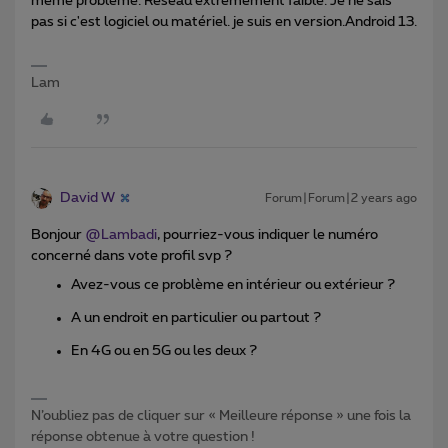
même problème. Réseau extrêmement faible. Je ne sais
pas si c'est logiciel ou matériel. je suis en version.Android 13.
Lam
David W
Forum|Forum|2 years ago
Bonjour
@Lambadi
, pourriez-vous indiquer le numéro
concerné dans vote profil svp ?
Avez-vous ce problème en intérieur ou extérieur ?
A un endroit en particulier ou partout ?
En 4G ou en 5G ou les deux ?
N’oubliez pas de cliquer sur « Meilleure réponse » une fois la
réponse obtenue à votre question !