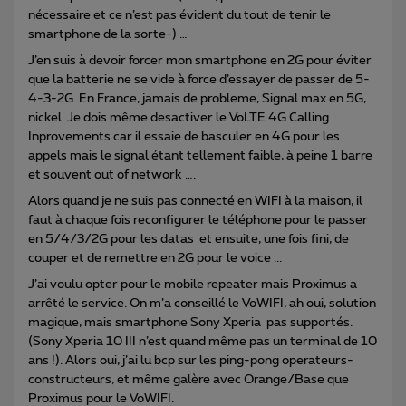
nécessaire et ce n’est pas évident du tout de tenir le
smartphone de la sorte-) …
J’en suis à devoir forcer mon smartphone en 2G pour éviter
que la batterie ne se vide à force d’essayer de passer de 5-
4-3-2G. En France, jamais de probleme, Signal max en 5G,
nickel. Je dois même desactiver le VoLTE 4G Calling
Inprovements car il essaie de basculer en 4G pour les
appels mais le signal étant tellement faible, à peine 1 barre
et souvent out of network ….
Alors quand je ne suis pas connecté en WIFI à la maison, il
faut à chaque fois reconfigurer le téléphone pour le passer
en 5/4/3/2G pour les datas et ensuite, une fois fini, de
couper et de remettre en 2G pour le voice ...
J’ai voulu opter pour le mobile repeater mais Proximus a
arrêté le service. On m’a conseillé le VoWIFI, ah oui, solution
magique, mais smartphone Sony Xperia pas supportés.
(Sony Xperia 10 III n’est quand même pas un terminal de 10
ans !). Alors oui, j’ai lu bcp sur les ping-pong operateurs-
constructeurs, et même galère avec Orange/Base que
Proximus pour le VoWIFI.