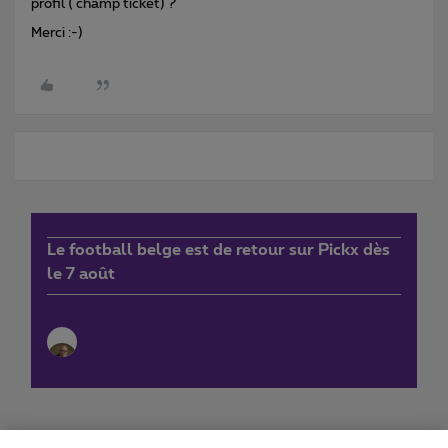
profil ( champ ticket) ?
Merci :-)
Le football belge est de retour sur Pickx dès
le 7 août