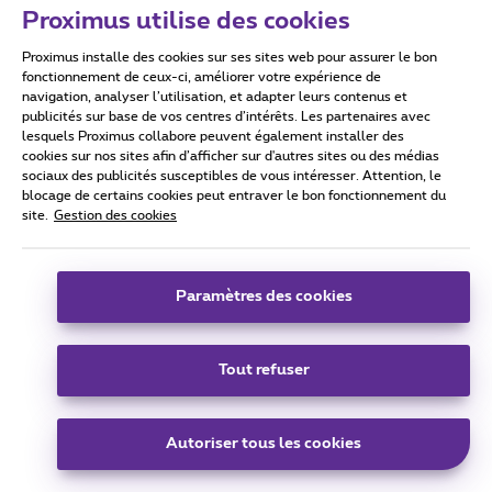
Proximus utilise des cookies
Proximus installe des cookies sur ses sites web pour assurer le bon
fonctionnement de ceux-ci, améliorer votre expérience de
navigation, analyser l’utilisation, et adapter leurs contenus et
David W
Forum|Forum|6 years ago
publicités sur base de vos centres d’intérêts. Les partenaires avec
lesquels Proximus collabore peuvent également installer des
Ok ok, merci je vais tester à nouveau et contacter le team
cookies sur nos sites afin d’afficher sur d'autres sites ou des médias
web
sociaux des publicités susceptibles de vous intéresser. Attention, le
blocage de certains cookies peut entraver le bon fonctionnement du
site.
Gestion des cookies
N’oubliez pas de cliquer sur « Meilleure réponse » une fois la
réponse obtenue à votre question !
Paramètres des cookies
Tout refuser
David W
Forum|Forum|6 years ago
Je viens d’essayer à nouveau avec Chrome, IExplorer, Edge
Autoriser tous les cookies
et sur smartphone Safari et choisissant des smartphones
au hasard et je n’ai eu aucun problème…