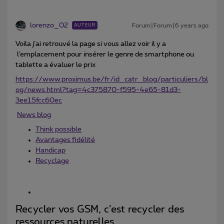
lorenzo_02
Forum|Forum|6 years ago
AUTEUR
Voila j’ai retrouvé la page si vous allez voir il y a
l’emplacement pour insérer le genre de smartphone ou
tablette a évaluer le prix
https://www.proximus.be/fr/id_catr_blog/particuliers/bl
og/news.html?tag=4c375870-f595-4e65-81d3-
3ee15fcc60ec
News blog
Think possible
Avantages fidélité
Handicap
Recyclage
Recycler vos GSM, c’est recycler des
ressources naturelles