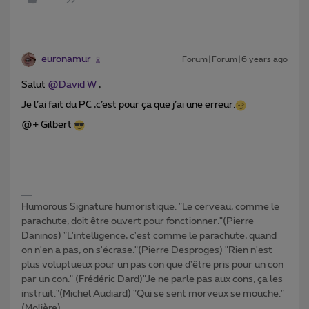
euronamur
Forum|Forum|6 years ago
Salut
@David W
,
Je l’ai fait du PC ,c’est pour ça que j’ai une erreur.
@+ Gilbert
Humorous Signature humoristique. "Le cerveau, comme le
parachute, doit être ouvert pour fonctionner."(Pierre
Daninos) "L'intelligence, c'est comme le parachute, quand
on n'en a pas, on s'écrase."(Pierre Desproges) "Rien n'est
plus voluptueux pour un pas con que d'être pris pour un con
par un con." (Frédéric Dard)"Je ne parle pas aux cons, ça les
instruit."(Michel Audiard) "Qui se sent morveux se mouche."
(Molière)