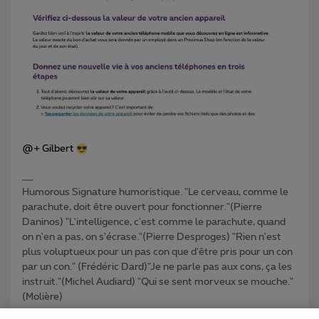
@+ Gilbert
Humorous Signature humoristique. "Le cerveau, comme le
parachute, doit être ouvert pour fonctionner."(Pierre
Daninos) "L'intelligence, c'est comme le parachute, quand
on n'en a pas, on s'écrase."(Pierre Desproges) "Rien n'est
plus voluptueux pour un pas con que d'être pris pour un con
par un con." (Frédéric Dard)"Je ne parle pas aux cons, ça les
instruit."(Michel Audiard) "Qui se sent morveux se mouche."
(Molière)