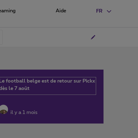
eaming
Aide
FR
Le football belge est de retour sur Pickx
dès le 7 août
il y a 1 mois