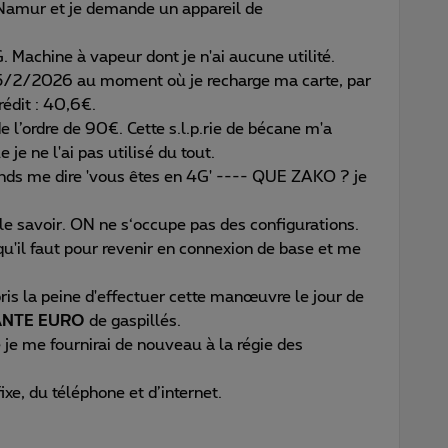
 Namur et je demande un appareil de
achine à vapeur dont je n'ai aucune utilité.
/2/2026 au moment où je recharge ma carte, par
rédit : 40,6€.
 de l’ordre de 90€. Cette s.l.p.rie de bécane m'a
e ne l'ai pas utilisé du tout.
ends me dire 'vous êtes en 4G' ---- QUE ZAKO ? je
 le savoir. ON ne s‘occupe pas des configurations.
u'il faut pour revenir en connexion de base et me
ris la peine d'effectuer cette manœuvre le jour de
ANTE EURO
de gaspillés.
je me fournirai de nouveau à la régie des
ixe, du téléphone et d’internet.