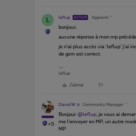
leflup
Apprenti
AUTEUR
L
bonjour,
aucune réponse à mon mp précéden
je n’ai plus accès via ‘leflup’ j’ai
de gsm est correct.
leflup
J'aime
David W
Community Manager
Bonjour ​
@leflup
, je vous ai dema
me l’envoyer en MP, un autre modér
+5
MP