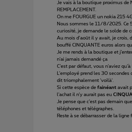
Je vais à la boutique proximus de
REMPLACEMENT.
On me FOURGUE un nokia 215 4G. M
Nous sommes le 11/8/2025. Ce 5
curiosité, je demande le solde de c
Au mois d’août il y avait, je crois,
bouffé CINQUANTE euros alors que j
Je me rends à la boutique et j’ent
n'ai jamais demandé ça
C'est par défaut, vous n'aviez qu'à
L'employé prend les 30 secondes q
dit triomphalement 'voilà'.
Si cette espèce de
fainéant
avait p
l'achat il n'y aurait pas eu
CINQU
Je pense que c’est pas demain que 
téléphones et télégraphes.
Reste à se débarrasser de la ligne f