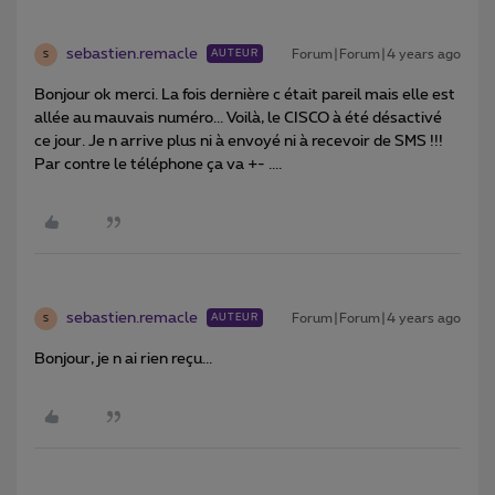
sebastien.remacle
Forum|Forum|4 years ago
AUTEUR
S
Bonjour ok merci. La fois dernière c était pareil mais elle est
allée au mauvais numéro... Voilà, le CISCO à été désactivé
ce jour. Je n arrive plus ni à envoyé ni à recevoir de SMS !!!
Par contre le téléphone ça va +- ....
sebastien.remacle
Forum|Forum|4 years ago
AUTEUR
S
Bonjour, je n ai rien reçu...