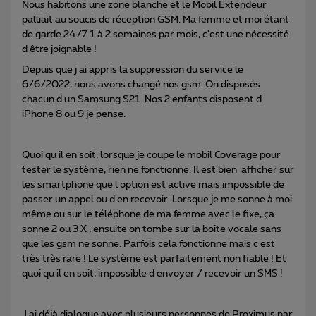
Nous habitons une zone blanche et le Mobil Extendeur
palliait au soucis de réception GSM. Ma femme et moi étant
de garde 24/7 1 à 2 semaines par mois, c'est une nécessité
d être joignable !
Depuis que j ai appris la suppression du service le
6/6/2022, nous avons changé nos gsm. On disposés
chacun d un Samsung S21. Nos 2 enfants disposent d
iPhone 8 ou 9 je pense.
Quoi qu il en soit, lorsque je coupe le mobil Coverage pour
tester le système, rien ne fonctionne. Il est bien afficher sur
les smartphone que l option est active mais impossible de
passer un appel ou d en recevoir. Lorsque je me sonne à moi
même ou sur le téléphone de ma femme avec le fixe, ça
sonne 2 ou 3 X , ensuite on tombe sur la boîte vocale sans
que les gsm ne sonne. Parfois cela fonctionne mais c est
très très rare ! Le système est parfaitement non fiable ! Et
quoi qu il en soit, impossible d envoyer / recevoir un SMS !
J ai déjà dialogue avec plusieurs personnes de Proximus par