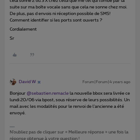
cela sonne 2 ou 3 X chez celui que me tel qui tombe par la
suite sur ma boîte vocale sans que cela ne sonne chez moi.
De plus, pas d envois ni réception possible de SMS!
Comment identifier si les ports sont ouverts ?
Cordialement
Sr
David W
Forum|Forum|4 years ago
Bonjour
@sebastien.remacle
la nouvelle bbox sera livrée ce
lundi 20/06 via bpost, sous réserve de leurs possibilités. Un
mail avec les modalités pour le renvoi de l’ancienne a été
envoyé.
N’oubliez pas de cliquer sur « Meilleure réponse » une fois la
réponse obtenue à votre question !