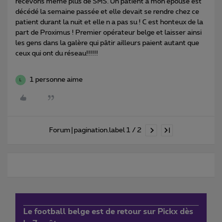
recevons même plus de SMS. Un patient à mon épouse est
décédé la semaine passée et elle devait se rendre chez ce
patient durant la nuit et elle n a pas su ! C est honteux de la
part de Proximus ! Premier opérateur belge et laisser ainsi
les gens dans la galère qui pâtir ailleurs paient autant que
ceux qui ont du réseau!!!!!!
1 personne aime
L
Forum|pagination.label 1 / 2
Le football belge est de retour sur Pickx dès