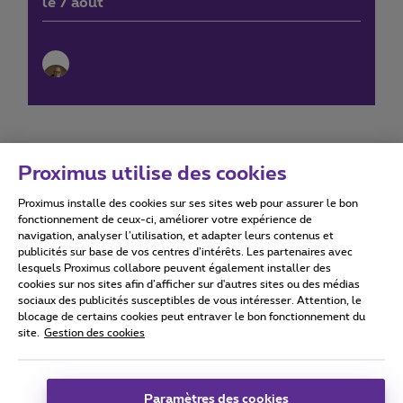
le 7 août
Proximus utilise des cookies
Proximus installe des cookies sur ses sites web pour assurer le bon
Conditions d'utilisation
Accessibility statement
fonctionnement de ceux-ci, améliorer votre expérience de
navigation, analyser l’utilisation, et adapter leurs contenus et
publicités sur base de vos centres d’intérêts. Les partenaires avec
lesquels Proximus collabore peuvent également installer des
cookies sur nos sites afin d’afficher sur d'autres sites ou des médias
sociaux des publicités susceptibles de vous intéresser. Attention, le
Tous droits réservés. ©
2026
Proximus
blocage de certains cookies peut entraver le bon fonctionnement du
site.
Gestion des cookies
Conditions générales, info consommateur
Liste des prix et tarifs
Accessibilité
Vie privée
Politique de gestion des cookies
Cookie manager
Coordonnées de l’entreprise
Paramètres des cookies