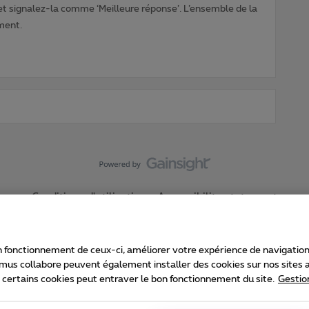
 et signalez-la comme ‘Meilleure réponse’. L’ensemble de la
ment.
Conditions d'utilisation
Accessibility statement
 fonctionnement de ceux-ci, améliorer votre expérience de navigation, a
imus collabore peuvent également installer des cookies sur nos sites af
e certains cookies peut entraver le bon fonctionnement du site.
Gestio
Proximus
consommateur
Liste des prix et tarifs
Accessibilité