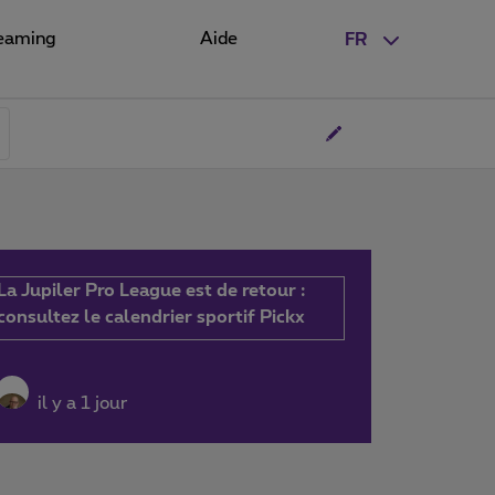
eaming
Aide
FR
La Jupiler Pro League est de retour :
consultez le calendrier sportif Pickx
il y a 1 jour