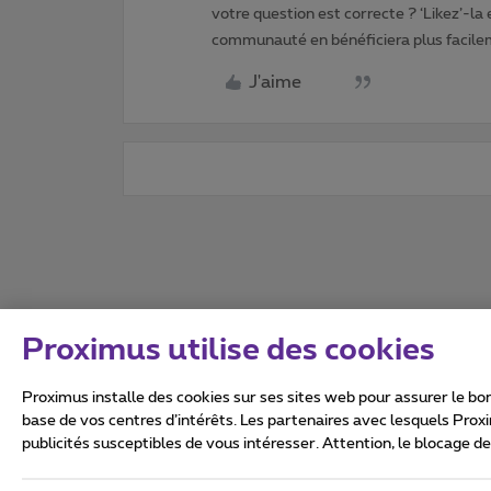
votre question est correcte ? ‘Likez’-la
communauté en bénéficiera plus facile
J'aime
Proximus utilise des cookies
Proximus installe des cookies sur ses sites web pour assurer le bon
base de vos centres d’intérêts. Les partenaires avec lesquels Prox
publicités susceptibles de vous intéresser. Attention, le blocage d
Tous droits réservés. ©
2026
Conditions générales, info 