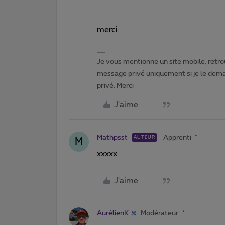
merci
Je vous mentionne un site mobile, retrou
message privé uniquement si je le dema
privé. Merci
J'aime
Mathpsst
Apprenti
AUTEUR
M
xxxxx
J'aime
AurélienK
Modérateur