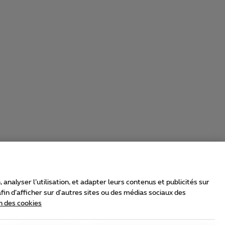
nalyser l’utilisation, et adapter leurs contenus et publicités sur
in d’afficher sur d'autres sites ou des médias sociaux des
n des cookies