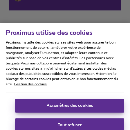
Proximus utilise des cookies
Proximus installe des cookies sur ses sites web pour assurer le bon
Conditions d'utilisation
Accessibility statement
fonctionnement de ceux-ci, améliorer votre expérience de
navigation, analyser l’utilisation, et adapter leurs contenus et
publicités sur base de vos centres d’intérêts. Les partenaires avec
lesquels Proximus collabore peuvent également installer des
cookies sur nos sites afin d’afficher sur d'autres sites ou des médias
sociaux des publicités susceptibles de vous intéresser. Attention, le
Tous droits réservés. ©
2026
Proximus
blocage de certains cookies peut entraver le bon fonctionnement du
site.
Gestion des cookies
Conditions générales, info consommateur
Liste des prix et tarifs
Accessibilité
Vie privée
Politique de gestion des cookies
Cookie manager
Coordonnées de l’entreprise
Paramètres des cookies
Ce site a été créé et est géré conformément au droit belge.
Boulevard du Roi Albert II 27 - B-1030 Bruxelles.
Tout refuser