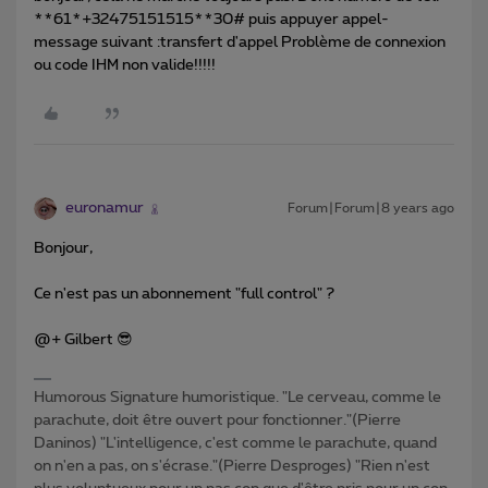
**61*+32475151515**30# puis appuyer appel-
message suivant :transfert d'appel Problème de connexion
ou code IHM non valide!!!!!
euronamur
Forum|Forum|8 years ago
Bonjour,
Ce n'est pas un abonnement "full control" ?
@+ Gilbert 😎
Humorous Signature humoristique. "Le cerveau, comme le
parachute, doit être ouvert pour fonctionner."(Pierre
Daninos) "L'intelligence, c'est comme le parachute, quand
on n'en a pas, on s'écrase."(Pierre Desproges) "Rien n'est