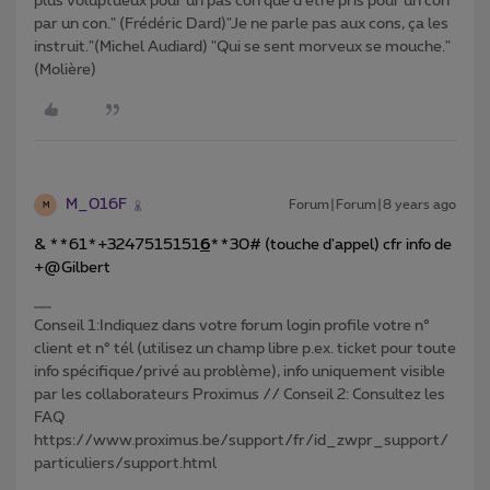
plus voluptueux pour un pas con que d'être pris pour un con
par un con." (Frédéric Dard)"Je ne parle pas aux cons, ça les
instruit."(Michel Audiard) "Qui se sent morveux se mouche."
(Molière)
M_016F
Forum|Forum|8 years ago
M
& **61*+3247515151
6
**30# (touche d'appel) cfr info de
+@Gilbert
Conseil 1:Indiquez dans votre forum login profile votre n°
client et n° tél (utilisez un champ libre p.ex. ticket pour toute
info spécifique/privé au problème), info uniquement visible
par les collaborateurs Proximus // Conseil 2: Consultez les
FAQ
https://www.proximus.be/support/fr/id_zwpr_support/
particuliers/support.html