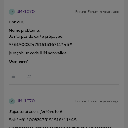
JM-1070
Forum|Forum|4 years ago
J
Bonjour,
Meme problème.
Je n’ai pas de carte prépayée.
**61*0032475151516*11*45#
je reçois un code IHM non valide.
Que faire?
JM-1070
Forum|Forum|4 years ago
J
J’ajouterai que si j’enlève le #
Soit**61*0032475151516*11*45