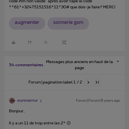
code ihm non valide" après avoir tapé le code
**61*+32475151516*11*30# que dois-je faire? MERCI
augmenter
sonnerie gsm
Messages plus anciens en haut de la
34 commentaires
page
Forum|pagination.label 1 / 2
euronamur
Forum|Forum|8 years ago
Bonjour,
Il y a un 11 de trop entre les 2* 😉