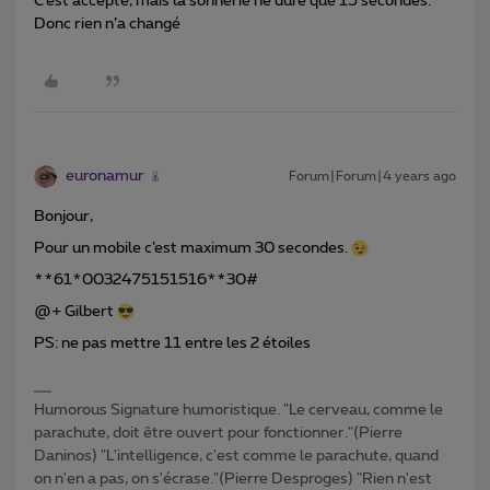
C’est accepté, mais la sonnerie ne dure que 15 secondes.
Donc rien n’a changé
euronamur
Forum|Forum|4 years ago
Bonjour,
Pour un mobile c’est maximum 30 secondes.
**61*0032475151516**30#
@+ Gilbert
PS: ne pas mettre 11 entre les 2 étoiles
Humorous Signature humoristique. "Le cerveau, comme le
parachute, doit être ouvert pour fonctionner."(Pierre
Daninos) "L'intelligence, c'est comme le parachute, quand
on n'en a pas, on s'écrase."(Pierre Desproges) "Rien n'est