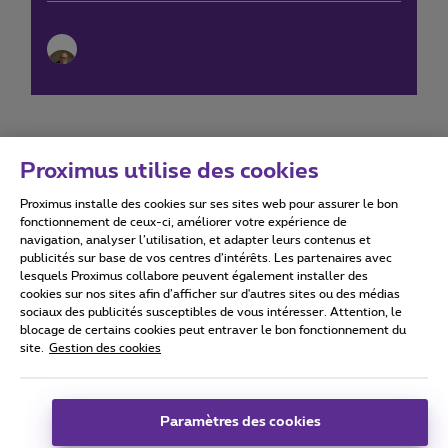
Proximus utilise des cookies
Proximus installe des cookies sur ses sites web pour assurer le bon
Conditions d'utilisation
Accessibility statement
fonctionnement de ceux-ci, améliorer votre expérience de
navigation, analyser l’utilisation, et adapter leurs contenus et
publicités sur base de vos centres d’intérêts. Les partenaires avec
lesquels Proximus collabore peuvent également installer des
cookies sur nos sites afin d’afficher sur d'autres sites ou des médias
sociaux des publicités susceptibles de vous intéresser. Attention, le
Tous droits réservés. ©
2026
Proximus
blocage de certains cookies peut entraver le bon fonctionnement du
site.
Gestion des cookies
Conditions générales, info consommateur
Liste des prix et tarifs
Accessibilité
Vie privée
Politique de gestion des cookies
Cookie manager
Coordonnées de l’entreprise
Paramètres des cookies
Ce site a été créé et est géré conformément au droit belge.