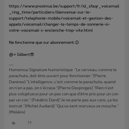
https://www.proximus.be/support/fr/id_sfaqr_voicemail
_ring_time/particuliers/bienvenue-sur-le-
support/telephonie-mobile/voicemail-et-gestion-des-
appels/voicemail/changer-le-temps-de-sonnerie-si-
votre-voicemail-s-enclenche-trop-vite.html
Ne fonctionne que sur abonnement.😉
@+ Gilbert😎
Humorous Signature humoristique. "Le cerveau, comme le
parachute, doit être ouvert pour fonctionner."(Pierre
Daninos) "L'intelligence, c'est comme le parachute, quand
on n'en a pas, on s'écrase."(Pierre Desproges) "Rien n'est
plus voluptueux pour un pas con que d'être pris pour un con
par un con." (Frédéric Dard)"Je ne parle pas aux cons, ça les
instruit."(Michel Audiard) "Qui se sent morveux se mouche."
(Molière)