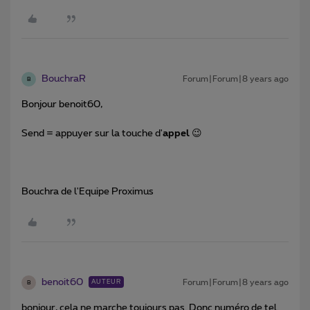
BouchraR
Forum|Forum|8 years ago
B
Bonjour benoit60,
Send = appuyer sur la touche d'
appel
😉
Bouchra de l'Equipe Proximus
benoit60
Forum|Forum|8 years ago
AUTEUR
B
bonjour, cela ne marche toujours pas. Donc numéro de tel.