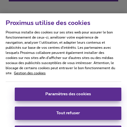
Proximus utilise des cookies
Proximus installe des cookies sur ses sites web pour assurer le bon
Conditions d'utilisation
Accessibility statement
fonctionnement de ceux-ci, améliorer votre expérience de
navigation, analyser l’utilisation, et adapter leurs contenus et
publicités sur base de vos centres d’intérêts. Les partenaires avec
lesquels Proximus collabore peuvent également installer des
cookies sur nos sites afin d’afficher sur d'autres sites ou des médias
sociaux des publicités susceptibles de vous intéresser. Attention, le
Tous droits réservés. ©
2026
Proximus
blocage de certains cookies peut entraver le bon fonctionnement du
site.
Gestion des cookies
Conditions générales, info consommateur
Liste des prix et tarifs
Accessibilité
Vie privée
Politique de gestion des cookies
Cookie manager
Coordonnées de l’entreprise
Paramètres des cookies
Ce site a été créé et est géré conformément au droit belge.
Boulevard du Roi Albert II 27 - B-1030 Bruxelles.
Tout refuser
Carrier & Wholesale Solutions