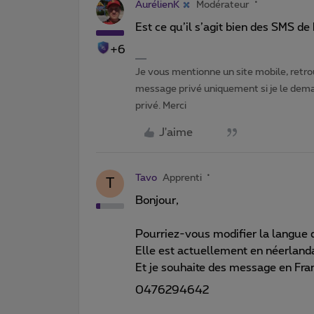
AurélienK
Modérateur
Est ce qu’il s’agit bien des SMS d
+6
Je vous mentionne un site mobile, retrou
message privé uniquement si je le dema
privé. Merci
J'aime
Tavo
Apprenti
T
Bonjour,
Pourriez-vous modifier la langue d
Elle est actuellement en néerlanda
Et je souhaite des message en Fra
0476294642