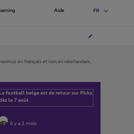
eaming
Aide
FR
proximus en français et non en néerlandais,
Le football belge est de retour sur Pickx
dès le 7 août
il y a 1 mois