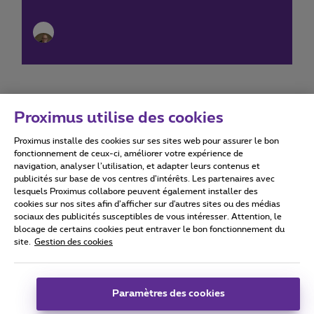
Proximus utilise des cookies
Proximus installe des cookies sur ses sites web pour assurer le bon
Conditions d'utilisation
Accessibility statement
fonctionnement de ceux-ci, améliorer votre expérience de
navigation, analyser l’utilisation, et adapter leurs contenus et
publicités sur base de vos centres d’intérêts. Les partenaires avec
lesquels Proximus collabore peuvent également installer des
cookies sur nos sites afin d’afficher sur d'autres sites ou des médias
sociaux des publicités susceptibles de vous intéresser. Attention, le
Tous droits réservés. ©
2026
Proximus
blocage de certains cookies peut entraver le bon fonctionnement du
site.
Gestion des cookies
Conditions générales, info consommateur
Liste des prix et tarifs
Accessibilité
Vie privée
Politique de gestion des cookies
Cookie manager
Coordonnées de l’entreprise
Paramètres des cookies
Ce site a été créé et est géré conformément au droit belge.