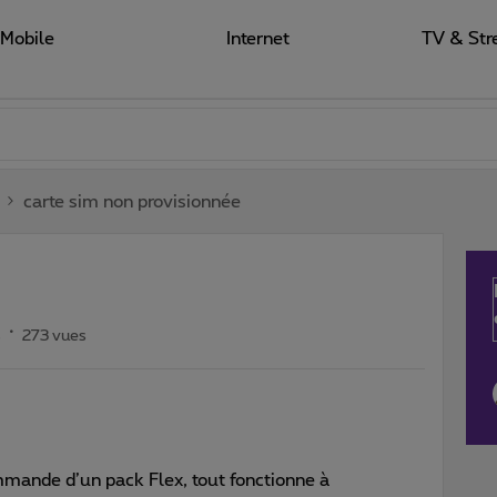
Mobile
Internet
TV & Str
carte sim non provisionnée
s
273 vues
mande d’un pack Flex, tout fonctionne à