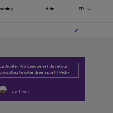
eaming
Aide
FR
La Jupiler Pro League est de retour :
consultez le calendrier sportif Pickx
il y a 1 jour