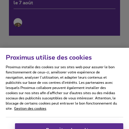
le 7 août
Proximus utilise des cookies
Proximus installe des cookies sur ses sites web pour assurer le bon
Conditions d'utilisation
Accessibility statement
fonctionnement de ceux-ci, améliorer votre expérience de
navigation, analyser l’utilisation, et adapter leurs contenus et
publicités sur base de vos centres d’intérêts. Les partenaires avec
lesquels Proximus collabore peuvent également installer des
cookies sur nos sites afin d’afficher sur d'autres sites ou des médias
sociaux des publicités susceptibles de vous intéresser. Attention, le
Tous droits réservés. ©
2026
Proximus
blocage de certains cookies peut entraver le bon fonctionnement du
site.
Gestion des cookies
Conditions générales, info consommateur
Liste des prix et tarifs
Accessibilité
Vie privée
Politique de gestion des cookies
Cookie manager
Coordonnées de l’entreprise