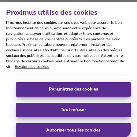
Proximus utilise des cookies
Proximus installe des cookies sur ses sites web pour assurer le bon
Conditions d'utilisation
Accessibility statement
fonctionnement de ceux-ci, améliorer votre expérience de
navigation, analyser l’utilisation, et adapter leurs contenus et
publicités sur base de vos centres d’intérêts. Les partenaires avec
lesquels Proximus collabore peuvent également installer des
cookies sur nos sites afin d’afficher sur d'autres sites ou des médias
sociaux des publicités susceptibles de vous intéresser. Attention, le
Tous droits réservés. ©
2026
Proximus
blocage de certains cookies peut entraver le bon fonctionnement du
site.
Gestion des cookies
Conditions générales, info consommateur
Liste des prix et tarifs
Accessibilité
Vie privée
Politique de gestion des cookies
Cookie manager
Coordonnées de l’entreprise
Paramètres des cookies
Ce site a été créé et est géré conformément au droit belge.
Boulevard du Roi Albert II 27 - B-1030 Bruxelles.
Tout refuser
Carrier & Wholesale Solutions
Autoriser tous les cookies
Proximus Group
|
Telindus