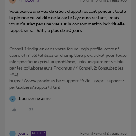
M_016F
Forum|Forum|2 years ago
M
Vous auriez une vue du crédit d’appel restant pendant toute
la période de validité de la carte (xyz euro restant), mais
vous n’auriez pas une vue sur la consommation individuelle
(appel, sms, ...)d’il y a plus de 30 jours
Conseil 1:Indiquez dans votre forum login profile votre n°
client et n° tél (utilisez un champ libre p.ex. ticket pour toute
info spécifique/privé au problème), info uniquement visible
par les collaborateurs Proximus // Conseil 2: Consultez les
FAQ
https://www.proximus.be/support/fr/id_zwpr_support/
particuliers/support.html
1 personne aime
J
joant
Forum|Forum|2 years ago
AUTEUR
J