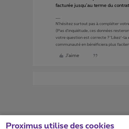
facturée jusqu’au terme du contra
N'hésitez surtout pas à compléter votre 
(Pas d'inquiétude, ces données resteront
votre question est correcte ? ‘Likez’-la
communauté en bénéficiera plus facile
J'aime
Proximus utilise des cookies