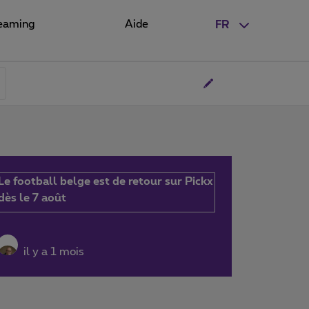
eaming
Aide
FR
Le football belge est de retour sur Pickx
dès le 7 août
il y a 1 mois