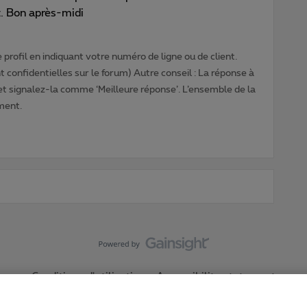
t. Bon après-midi
profil en indiquant votre numéro de ligne ou de client.
 confidentielles sur le forum) Autre conseil : La réponse à
 et signalez-la comme ‘Meilleure réponse’. L’ensemble de la
ment.
Conditions d'utilisation
Accessibility statement