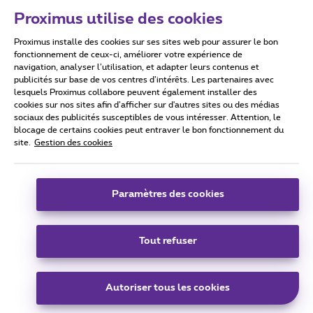
Proximus utilise des cookies
Proximus installe des cookies sur ses sites web pour assurer le bon
Conditions d'utilisation
Accessibility statement
fonctionnement de ceux-ci, améliorer votre expérience de
navigation, analyser l’utilisation, et adapter leurs contenus et
publicités sur base de vos centres d’intérêts. Les partenaires avec
lesquels Proximus collabore peuvent également installer des
cookies sur nos sites afin d’afficher sur d'autres sites ou des médias
sociaux des publicités susceptibles de vous intéresser. Attention, le
Tous droits réservés. ©
2026
Proximus
blocage de certains cookies peut entraver le bon fonctionnement du
site.
Gestion des cookies
Conditions générales, info consommateur
Liste des prix et tarifs
Accessibilité
Vie privée
Politique de gestion des cookies
Cookie manager
Coordonnées de l’entreprise
Paramètres des cookies
Ce site a été créé et est géré conformément au droit belge.
Boulevard du Roi Albert II 27 - B-1030 Bruxelles.
Tout refuser
Carrier & Wholesale Solutions
Autoriser tous les cookies
Proximus Group
|
Telindus
Jobs
|
Sitemap